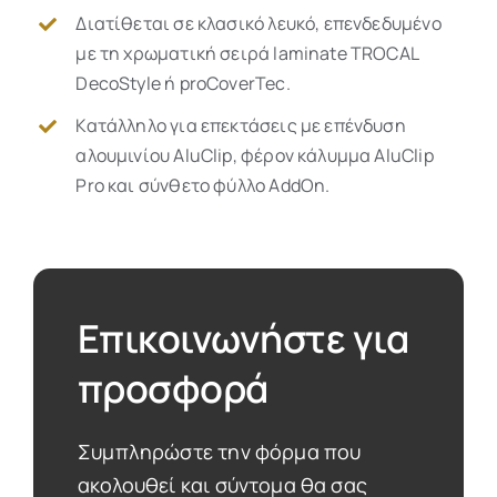
Διατίθεται σε κλασικό λευκό, επενδεδυμένο
με τη χρωματική σειρά laminate TROCAL
DecoStyle ή proCoverTec.
Κατάλληλο για επεκτάσεις με επένδυση
αλουμινίου AluClip, φέρον κάλυμμα AluClip
Pro και σύνθετο φύλλο AddOn.
Επικοινωνήστε για
προσφορά
Συμπληρώστε την φόρμα που
ακολουθεί και σύντομα θα σας