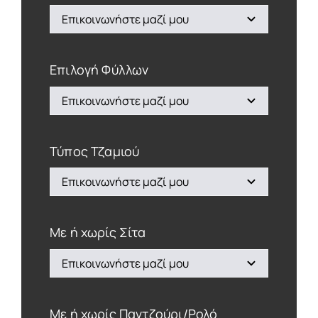
Επιλογή Φύλλων
Τύπος Τζαμιού
Με ή χωρίς Σίτα
Με ή χωρίς Παντζούρι/Ρολό