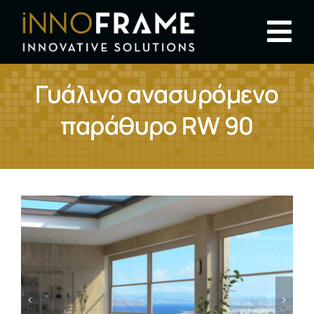
Μετάβαση
στο
Tog
περιεχόμενο
Nav
Κουφώματα
Γυάλινο ανασυρόμενο
παράθυρο RW 90
Πόρτες
Προϊόντα
Φόρμες Επικοινωνίας